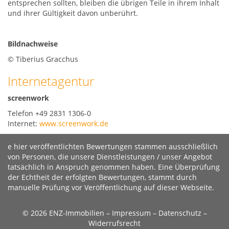
entsprechen sollten, bleiben die übrigen Teile in ihrem Inhalt
und ihrer Gültigkeit davon unberührt.
Bildnachweise
© Tiberius Gracchus
Internetagentur
screenwork
Telefon +49 2831 1306-0
Internet:
www.screenwork.de
e hier veröffentlichten Bewertungen stammen ausschließlich
von Personen, die unsere Dienstleistungen / unser Angebot
tatsächlich in Anspruch genommen haben. Eine Überprüfung
der Echtheit der erfolgten Bewertungen, stammt durch
manuelle Prüfung vor Veröffentlichung auf dieser Webseite.
© 2026 ENZ-Immobilien –
Impressum
–
Datenschutz
–
Widerrufsrecht