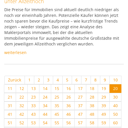
unter Allzeithoch
Die Preise für Immobilien sind aktuell deutlich niedriger als
noch vor eineinhalb Jahren. Potenzielle Käufer können jetzt
noch sparen bevor die Kaufpreise – wie kurzfristige Trends
zeigen – wieder steigen. Das zeigt eine Analyse des
Maklerportals immowelt, bei der die aktuellen
Immobilienpreise für ausgewählte deutsche Großstädte mit
dem jeweiligen Allzeithoch verglichen wurden.
weiterlesen
Zurück
1
2
3
4
5
6
7
8
9
10
11
12
13
14
15
16
17
18
19
20
21
22
23
24
25
26
27
28
29
30
31
32
33
34
35
36
37
38
39
40
41
42
43
44
45
46
47
48
49
50
51
52
53
54
55
56
57
58
59
60