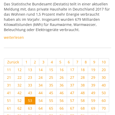
Das Statistische Bundesamt (Destatis) teilt in einer aktuellen
Meldung mit, dass private Haushalte in Deutschland 2017 für
das Wohnen rund 1,5 Prozent mehr Energie verbraucht
haben als im Vorjahr. Insgesamt wurden 679 Milliarden
Kilowattstunden (kWh) für Raumwärme, Warmwasser,
Beleuchtung oder Elektrogeräte verbraucht.
weiterlesen
Zurück
1
2
3
4
5
6
7
8
9
10
11
12
13
14
15
16
17
18
19
20
21
22
23
24
25
26
27
28
29
30
31
32
33
34
35
36
37
38
39
40
41
42
43
44
45
46
47
48
49
50
51
52
53
54
55
56
57
58
59
60
61
62
63
64
65
66
67
68
69
70