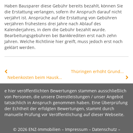
Haben Bausparer diese Gebühr bereits bezahlt, können Sie
die Erstattung verlangen, sofern ihr Anspruch darauf nicht
verjährt ist. Ansprüche auf die Erstattung von Gebühren
verjähren frühestens drei Jahre nach Ablauf des
Kalenderjahres, in dem die Gebühr bezahlt wurde.
Bearbeitungsgebühren bei Bankkrediten erst nach zehn
Jahren. Welche Richtlinie hier greift, muss jedoch erst noch
geklärt werden.
Thüringen erhöht Grunderwerbsteuer
Nebenkosten beim Hauskauf in Deutschland – IW empfiehlt Senkung
e hier veröffentlichten Bewertungen stammen ausschließlich
von Personen, die unsere Dienstleistungen / unser Angebot
tatsächlich in Anspruch genommen haben. Eine Überprüfung
der Echtheit der erfolgten Bewertungen, stammt durch
manuelle Prüfung vor Veröffentlichung auf dieser Webseite.
© 2026 ENZ-Immobilien –
Impressum
–
Datenschutz
–