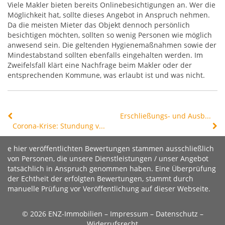
Viele Makler bieten bereits Onlinebesichtigungen an. Wer die
Möglichkeit hat, sollte dieses Angebot in Anspruch nehmen.
Da die meisten Mieter das Objekt dennoch persönlich
besichtigen möchten, sollten so wenig Personen wie möglich
anwesend sein. Die geltenden Hygienemaßnahmen sowie der
Mindestabstand sollten ebenfalls eingehalten werden. Im
Zweifelsfall klärt eine Nachfrage beim Makler oder der
entsprechenden Kommune, was erlaubt ist und was nicht.
Erschließungs- und Ausbaubeiträge großzügig stunden
Corona-Krise: Stundung von Krediten
e hier veröffentlichten Bewertungen stammen ausschließlich
von Personen, die unsere Dienstleistungen / unser Angebot
tatsächlich in Anspruch genommen haben. Eine Überprüfung
der Echtheit der erfolgten Bewertungen, stammt durch
manuelle Prüfung vor Veröffentlichung auf dieser Webseite.
© 2026 ENZ-Immobilien –
Impressum
–
Datenschutz
–
Widerrufsrecht