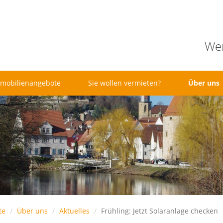
Wen
mobilienangebote
Sie wollen vermieten?
Über uns
te
Über uns
Aktuelles
Frühling: Jetzt Solaranlage checken