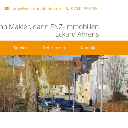
immo@enz-immobilien.de
07042 978185
n Makler, dann ENZ-Immobilien
Eckard Ahrens
Service
Referenzen
Kontakt