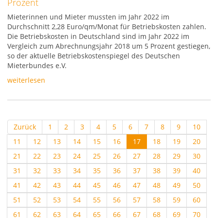
Prozent
Mieterinnen und Mieter mussten im Jahr 2022 im
Durchschnitt 2,28 Euro/qm/Monat für Betriebskosten zahlen.
Die Betriebskosten in Deutschland sind im Jahr 2022 im
Vergleich zum Abrechnungsjahr 2018 um 5 Prozent gestiegen,
so der aktuelle Betriebskostenspiegel des Deutschen
Mieterbundes e.V.
weiterlesen
Zurück
1
2
3
4
5
6
7
8
9
10
11
12
13
14
15
16
17
18
19
20
21
22
23
24
25
26
27
28
29
30
31
32
33
34
35
36
37
38
39
40
41
42
43
44
45
46
47
48
49
50
51
52
53
54
55
56
57
58
59
60
61
62
63
64
65
66
67
68
69
70