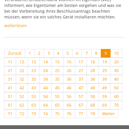
informiert, wie Eigentümer am besten vorgehen und was sie
bei der Vorbereitung ihres Beschlussantrags beachten
müssen, wenn sie ein solches Gerät installieren möchten.
weiterlesen
Zurück
1
2
3
4
5
6
7
8
9
10
11
12
13
14
15
16
17
18
19
20
21
22
23
24
25
26
27
28
29
30
31
32
33
34
35
36
37
38
39
40
41
42
43
44
45
46
47
48
49
50
51
52
53
54
55
56
57
58
59
60
61
62
63
64
65
66
67
68
69
70
71
72
73
74
75
76
77
78
Weiter